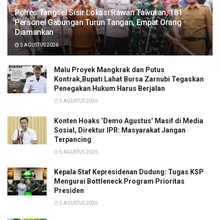
Polres Tangsel Sisir Lokasi Rawan Tawuran, 181
Personel Gabungan Turun Tangan, Empat Orang
Diamankan
5 AGUSTUS 2026
Malu Proyek Mangkrak dan Putus
Kontrak,Bupati Lahat Bursa Zarnubi Tegaskan
Penegakan Hukum Harus Berjalan
5 AGUSTUS 2026
Konten Hoaks ‘Demo Agustus’ Masif di Media
Sosial, Direktur IPR: Masyarakat Jangan
Terpancing
5 AGUSTUS 2026
Kepala Staf Kepresidenan Dudung: Tugas KSP
Mengurai Bottleneck Program Prioritas
Presiden
5 AGUSTUS 2026