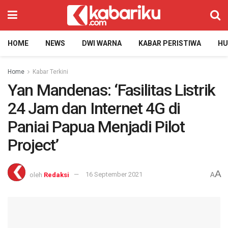
HOME
NEWS
DWI WARNA
KABAR PERISTIWA
H
Home
Kabar Terkini
Yan Mandenas: ‘Fasilitas Listrik
24 Jam dan Internet 4G di
Paniai Papua Menjadi Pilot
Project’
A
oleh
Redaksi
16 September 2021
A