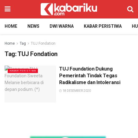
HOME
NEWS
DWI WARNA
KABAR PERISTIWA
H
Home
Tag
TUJ Fondation
Tag:
TUJ Fondation
TUJ Foundation Dukung
KABAR PERISTIWA
Pemerintah Tindak Tegas
Radikalisme dan Intoleransi
18 DESEMBER 2020