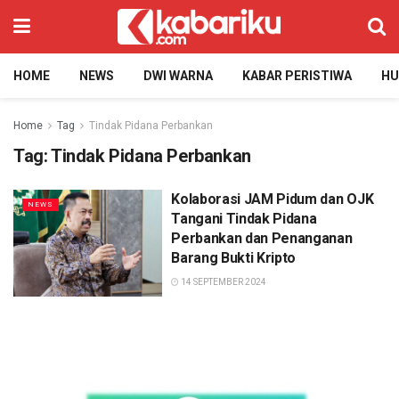
HOME
NEWS
DWI WARNA
KABAR PERISTIWA
H
Home
Tag
Tindak Pidana Perbankan
Tag:
Tindak Pidana Perbankan
Kolaborasi JAM Pidum dan OJK
NEWS
Tangani Tindak Pidana
Perbankan dan Penanganan
Barang Bukti Kripto
14 SEPTEMBER 2024