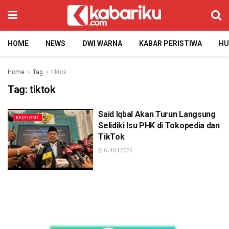
HOME
NEWS
DWI WARNA
KABAR PERISTIWA
H
Home
Tag
tiktok
Tag:
tiktok
Said Iqbal Akan Turun Langsung
EKONOMI
Selidiki Isu PHK di Tokopedia dan
TikTok
6 JULI 2026