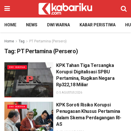
HOME
NEWS
DWI WARNA
KABAR PERISTIWA
H
Home
Tag
PT Pertamina (Persero)
Tag:
PT Pertamina (Persero)
KPK Tahan Tiga Tersangka
DWI WARNA
Korupsi Digitalisasi SPBU
Pertamina, Rugikan Negara
Rp322,18 Miliar
5 AGUSTUS 2026
KPK Soroti Risiko Korupsi
DWI WARNA
Penugasan Khusus Pertamina
dalam Skema Perdagangan RI-
AS