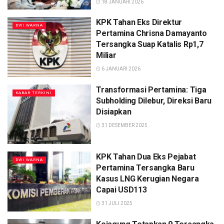
18 JANUARI 2026
KPK Tahan Eks Direktur
DWI WARNA
Pertamina Chrisna Damayanto
Tersangka Suap Katalis Rp1,7
Miliar
6 JANUARI 2026
Transformasi Pertamina: Tiga
KABAR TERKINI
Subholding Dilebur, Direksi Baru
Disiapkan
31 DESEMBER 2025
KPK Tahan Dua Eks Pejabat
DWI WARNA
Pertamina Tersangka Baru
Kasus LNG Kerugian Negara
Capai USD113
31 JULI 2025