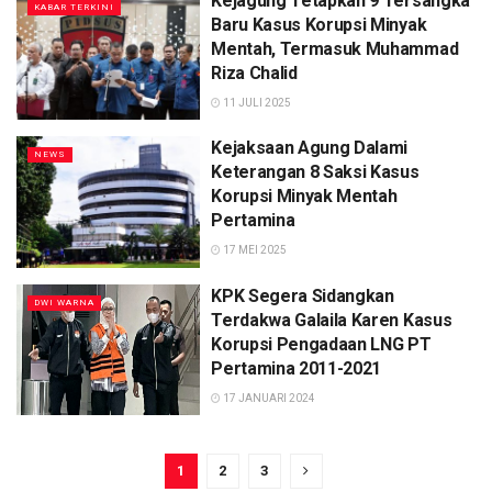
Kejagung Tetapkan 9 Tersangka
KABAR TERKINI
Baru Kasus Korupsi Minyak
Mentah, Termasuk Muhammad
Riza Chalid
11 JULI 2025
Kejaksaan Agung Dalami
NEWS
Keterangan 8 Saksi Kasus
Korupsi Minyak Mentah
Pertamina
17 MEI 2025
KPK Segera Sidangkan
DWI WARNA
Terdakwa Galaila Karen Kasus
Korupsi Pengadaan LNG PT
Pertamina 2011-2021
17 JANUARI 2024
1
2
3