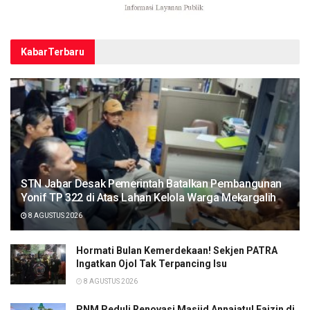
Kabar
Terbaru
STN Jabar Desak Pemerintah Batalkan Pembangunan
Yonif TP 322 di Atas Lahan Kelola Warga Mekargalih
8 AGUSTUS 2026
Hormati Bulan Kemerdekaan! Sekjen PATRA
Ingatkan Ojol Tak Terpancing Isu
8 AGUSTUS 2026
PNM Peduli Renovasi Masjid Annajatul Faizin di