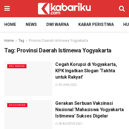
HOME
NEWS
DWI WARNA
KABAR PERISTIWA
H
Home
Tag
Provinsi Daerah Istimewa Yogyakarta
Tag:
Provinsi Daerah Istimewa Yogyakarta
Cegah Korupsi di Yogyakarta,
DWI WARNA
KPK Ingatkan Slogan ‘Takhta
untuk Rakyat’
30 JUNI 2022
Gerakan Serbuan Vaksinasi
KESEHATAN
Nasional ‘Mahasiswa Yogyakarta
Istimewa’ Sukses Digelar
28 AGUSTUS 2021