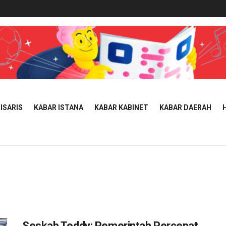
ISARIS
KABAR ISTANA
KABAR KABINET
KABAR DAERAH
m
Seskab Teddy: Pemerintah Percepat