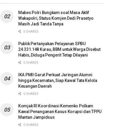
Mabes Polri Bungkam soal Masa Aktif
Wakapolri, Status Komjen Dedi Prasetyo
Masih Jadi Tanda Tanya
0 SHARES
Publik Pertanyakan Pelayanan SPBU
24.331.148 Kurau, BBM untuk Warga Disebut
Habis, Diduga Pengerit Tetap Dilayani
0 SHARES
IKA PMII Garut Perkuat Jaringan Alumni
hingga Kecamatan, Siap Kawal Tata Kelola
Keuangan Daerah
0 SHARES
Komjak RI Koordinasi Kemenko Polkam
Kawal Penanganan Kasus Korupsi dan TPPU
Mantan Jampidsus
0 SHARES