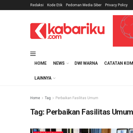
Redaksi
Kode Etik
Pedoman Media Siber
Privacy Policy
HOME
NEWS
DWI WARNA
CATATAN KOM
LAINNYA
Home
Tag
Perbaikan Fasilitas Umum
Tag:
Perbaikan Fasilitas Umu