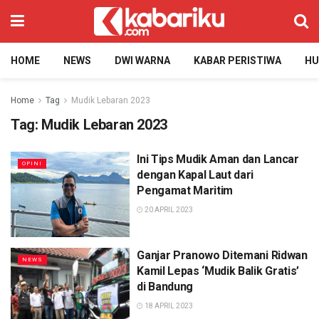
HOME
NEWS
DWI WARNA
KABAR PERISTIWA
H
Home
Tag
Mudik Lebaran 2023
Tag:
Mudik Lebaran 2023
Ini Tips Mudik Aman dan Lancar
OPINI
dengan Kapal Laut dari
Pengamat Maritim
20 APRIL 2023
Ganjar Pranowo Ditemani Ridwan
NEWS
Kamil Lepas ‘Mudik Balik Gratis’
di Bandung
18 APRIL 2023