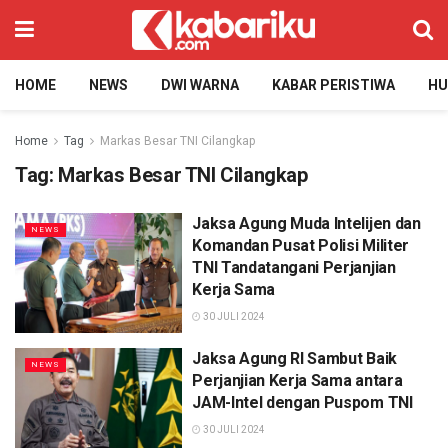
HOME
NEWS
DWI WARNA
KABAR PERISTIWA
H
Home
Tag
Markas Besar TNI Cilangkap
Tag:
Markas Besar TNI Cilangkap
Jaksa Agung Muda Intelijen dan
NEWS
Komandan Pusat Polisi Militer
TNI Tandatangani Perjanjian
Kerja Sama
30 JULI 2024
Jaksa Agung RI Sambut Baik
NEWS
Perjanjian Kerja Sama antara
JAM-Intel dengan Puspom TNI
30 JULI 2024