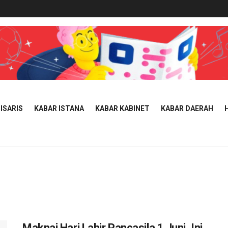
ISARIS
KABAR ISTANA
KABAR KABINET
KABAR DAERAH
Maknai Hari Lahir Pancasila 1 Juni, Ini