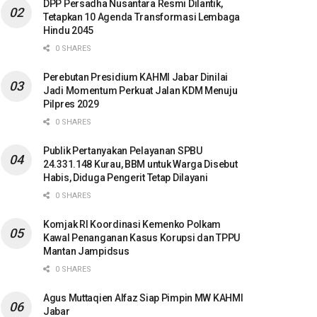
DPP Persadha Nusantara Resmi Dilantik,
Tetapkan 10 Agenda Transformasi Lembaga
Hindu 2045
0 SHARES
Perebutan Presidium KAHMI Jabar Dinilai
Jadi Momentum Perkuat Jalan KDM Menuju
Pilpres 2029
0 SHARES
Publik Pertanyakan Pelayanan SPBU
24.331.148 Kurau, BBM untuk Warga Disebut
Habis, Diduga Pengerit Tetap Dilayani
0 SHARES
Komjak RI Koordinasi Kemenko Polkam
Kawal Penanganan Kasus Korupsi dan TPPU
Mantan Jampidsus
0 SHARES
Agus Muttaqien Alfaz Siap Pimpin MW KAHMI
Jabar