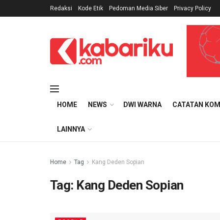
Redaksi
Kode Etik
Pedoman Media Siber
Privacy Policy
HOME
NEWS
DWI WARNA
CATATAN KOM
LAINNYA
Home
Tag
Kang Deden Sopian
Tag:
Kang Deden Sopian