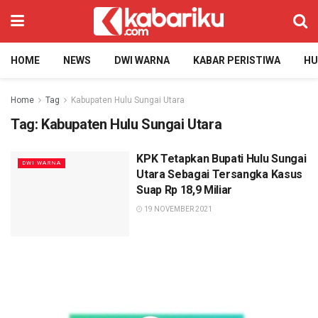
HOME
NEWS
DWI WARNA
KABAR PERISTIWA
H
Home
Tag
Kabupaten Hulu Sungai Utara
Tag:
Kabupaten Hulu Sungai Utara
KPK Tetapkan Bupati Hulu Sungai
DWI WARNA
Utara Sebagai Tersangka Kasus
Suap Rp 18,9 Miliar
19 NOVEMBER 2021