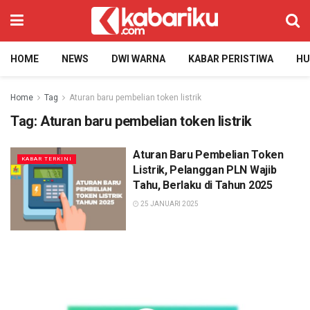
HOME
NEWS
DWI WARNA
KABAR PERISTIWA
H
Home
Tag
Aturan baru pembelian token listrik
Tag:
Aturan baru pembelian token listrik
Aturan Baru Pembelian Token
KABAR TERKINI
Listrik, Pelanggan PLN Wajib
Tahu, Berlaku di Tahun 2025
25 JANUARI 2025