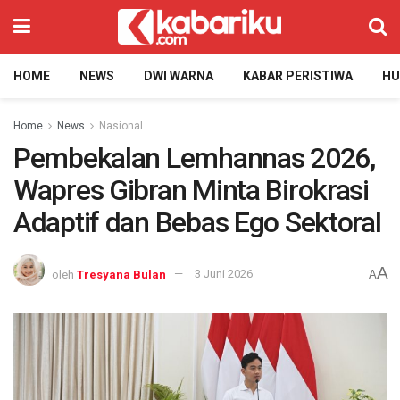
HOME
NEWS
DWI WARNA
KABAR PERISTIWA
H
Home
News
Nasional
Pembekalan Lemhannas 2026,
Wapres Gibran Minta Birokrasi
Adaptif dan Bebas Ego Sektoral
A
oleh
Tresyana Bulan
3 Juni 2026
A