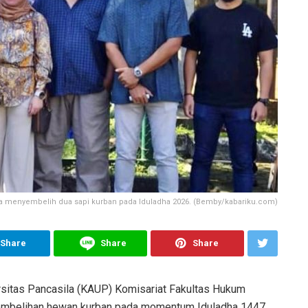
la menyembelih dua sapi kurban pada Iduladha 2026. (Bemby/kabariku.com)
Share
Share
Share
rsitas Pancasila (KAUP) Komisariat Fakultas Hukum
mbelihan hewan kurban pada momentum Iduladha 1447