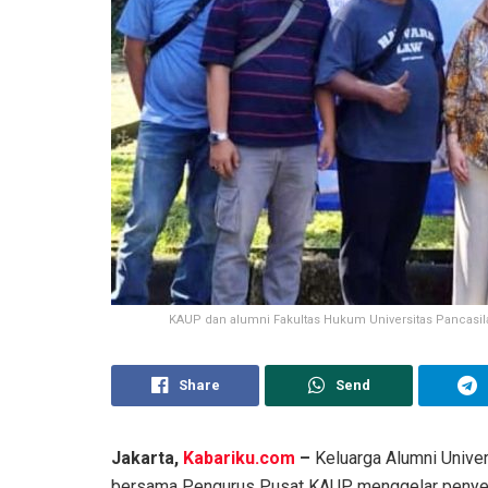
KAUP dan alumni Fakultas Hukum Universitas Pancasi
Share
Send
Jakarta,
Kabariku.com
–
Keluarga Alumni Unive
bersama Pengurus Pusat KAUP menggelar penye