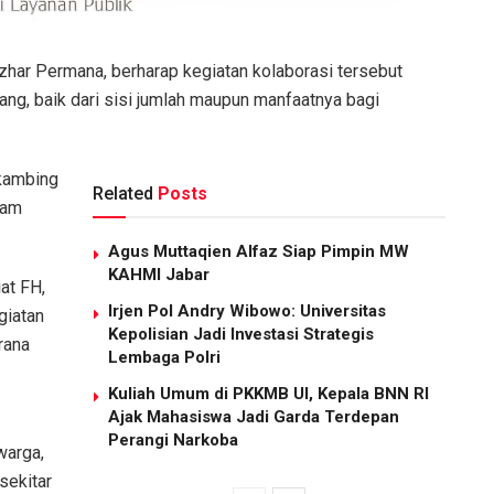
har Permana, berharap kegiatan kolaborasi tersebut
ang, baik dari sisi jumlah maupun manfaatnya bagi
 kambing
Related
Posts
lam
Agus Muttaqien Alfaz Siap Pimpin MW
KAHMI Jabar
at FH,
Irjen Pol Andry Wibowo: Universitas
giatan
Kepolisian Jadi Investasi Strategis
rana
Lembaga Polri
Kuliah Umum di PKKMB UI, Kepala BNN RI
Ajak Mahasiswa Jadi Garda Terdepan
Perangi Narkoba
warga,
sekitar