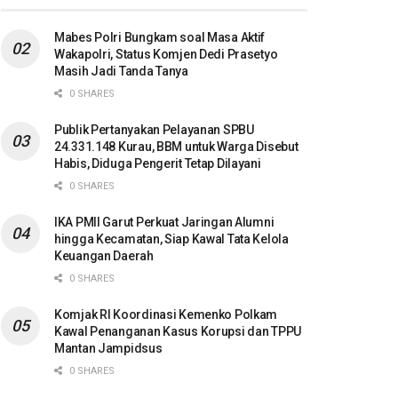
Mabes Polri Bungkam soal Masa Aktif
Wakapolri, Status Komjen Dedi Prasetyo
Masih Jadi Tanda Tanya
0 SHARES
Publik Pertanyakan Pelayanan SPBU
24.331.148 Kurau, BBM untuk Warga Disebut
Habis, Diduga Pengerit Tetap Dilayani
0 SHARES
IKA PMII Garut Perkuat Jaringan Alumni
hingga Kecamatan, Siap Kawal Tata Kelola
Keuangan Daerah
0 SHARES
Komjak RI Koordinasi Kemenko Polkam
Kawal Penanganan Kasus Korupsi dan TPPU
Mantan Jampidsus
0 SHARES