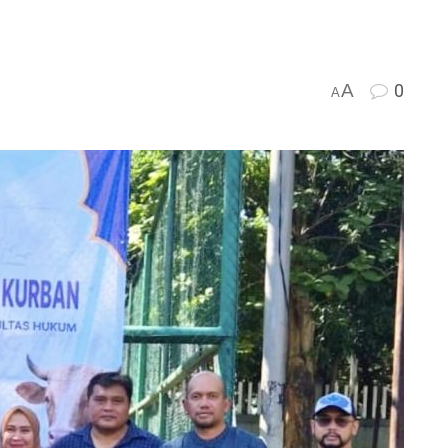
A
0
A