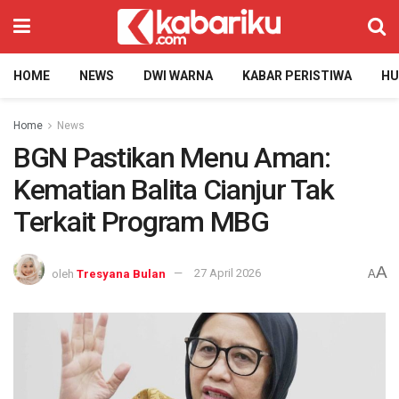
HOME
NEWS
DWI WARNA
KABAR PERISTIWA
H
Home
News
BGN Pastikan Menu Aman:
Kematian Balita Cianjur Tak
Terkait Program MBG
A
oleh
Tresyana Bulan
27 April 2026
A