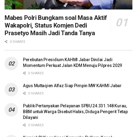
Mabes Polri Bungkam soal Masa Aktif
Wakapolri, Status Komjen Dedi
Prasetyo Masih Jadi Tanda Tanya
0 SHARES
Perebutan Presidium KAHMI Jabar Dinilai Jadi
Momentum Perkuat Jalan KDM Menuju Pilpres 2029
0 SHARES
Agus Muttaqien Alfaz Siap Pimpin MW KAHMI Jabar
0 SHARES
Publik Pertanyakan Pelayanan SPBU 24.331.148 Kurau,
BBM untuk Warga Disebut Habis, Diduga Pengerit Tetap
Dilayani
0 SHARES