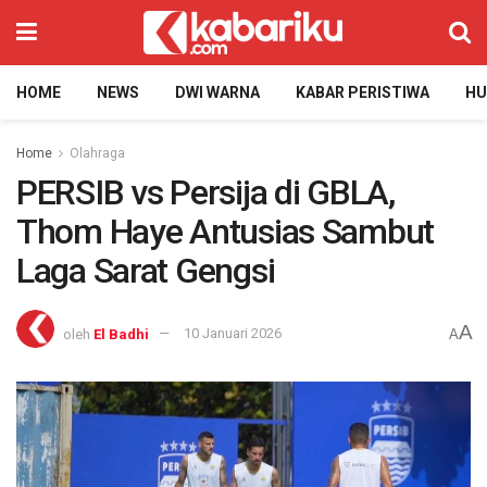
HOME
NEWS
DWI WARNA
KABAR PERISTIWA
H
Home
Olahraga
PERSIB vs Persija di GBLA,
Thom Haye Antusias Sambut
Laga Sarat Gengsi
A
oleh
El Badhi
10 Januari 2026
A