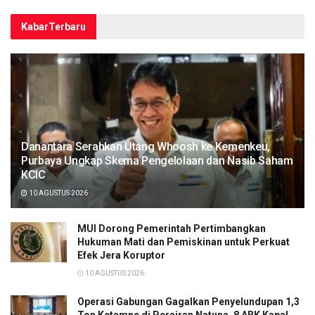
Kabar
Terbaru
Danantara Serahkan Utang Whoosh ke Kemenkeu,
Purbaya Ungkap Skema Pengelolaan dan Nasib Saham
KCIC
10 AGUSTUS 2026
MUI Dorong Pemerintah Pertimbangkan
Hukuman Mati dan Pemiskinan untuk Perkuat
Efek Jera Koruptor
10 AGUSTUS 2026
Operasi Gabungan Gagalkan Penyelundupan 1,3
Ton Ketamne di Perairan Natuna, 8 ABK Kapal