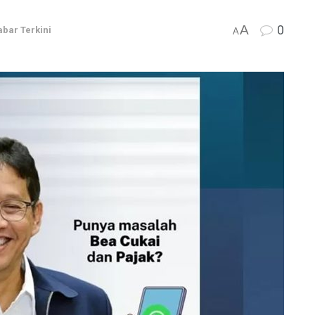
A
0
abar Terkini
A