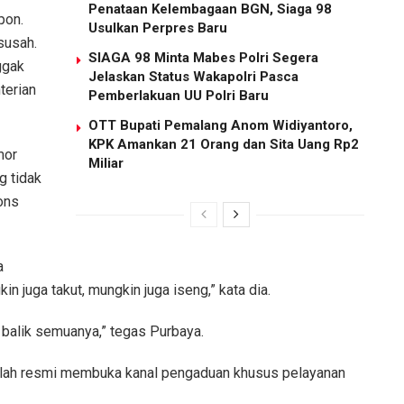
Penataan Kelembagaan BGN, Siaga 98
pon.
Usulkan Perpres Baru
susah.
SIAGA 98 Minta Mabes Polri Segera
ggak
Jelaskan Status Wakapolri Pasca
terian
Pemberlakuan UU Polri Baru
OTT Bupati Pemalang Anom Widiyantoro,
KPK Amankan 21 Orang dan Sita Uang Rp2
mor
Miliar
g tidak
ons
a
 juga takut, mungkin juga iseng,” kata dia.
k balik semuanya,” tegas Purbaya.
elah resmi membuka kanal pengaduan khusus pelayanan