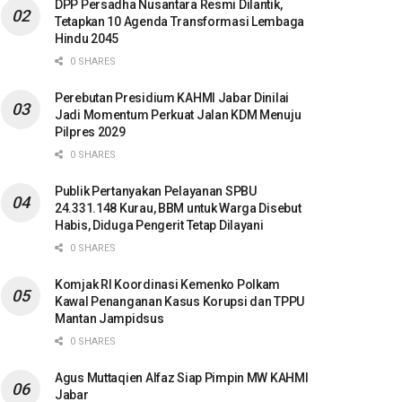
DPP Persadha Nusantara Resmi Dilantik,
Tetapkan 10 Agenda Transformasi Lembaga
Hindu 2045
0 SHARES
Perebutan Presidium KAHMI Jabar Dinilai
Jadi Momentum Perkuat Jalan KDM Menuju
Pilpres 2029
0 SHARES
Publik Pertanyakan Pelayanan SPBU
24.331.148 Kurau, BBM untuk Warga Disebut
Habis, Diduga Pengerit Tetap Dilayani
0 SHARES
Komjak RI Koordinasi Kemenko Polkam
Kawal Penanganan Kasus Korupsi dan TPPU
Mantan Jampidsus
0 SHARES
Agus Muttaqien Alfaz Siap Pimpin MW KAHMI
Jabar