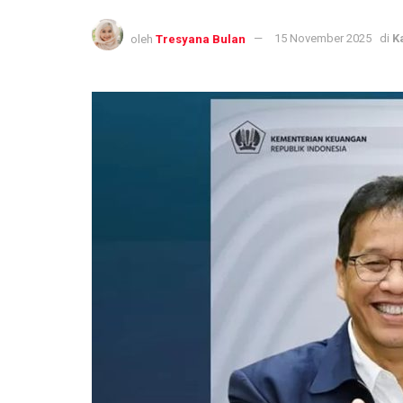
oleh
Tresyana Bulan
15 November 2025
di
K