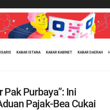
ISARIS
KABAR ISTANA
KABAR KABINET
KABAR DAERAH
 Pak Purbaya”: Ini
Aduan Pajak-Bea Cukai