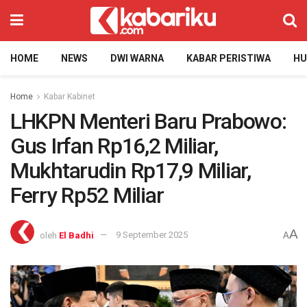
HOME
NEWS
DWI WARNA
KABAR PERISTIWA
H
Home
Kabar Kabinet
LHKPN Menteri Baru Prabowo:
Gus Irfan Rp16,2 Miliar,
Mukhtarudin Rp17,9 Miliar,
Ferry Rp52 Miliar
A
oleh
El Badhi
9 September 2025
A