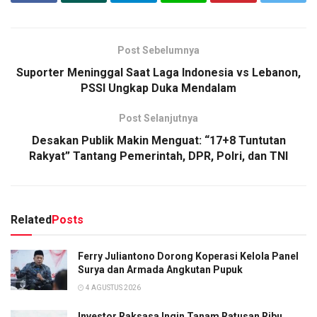
Post Sebelumnya
Suporter Meninggal Saat Laga Indonesia vs Lebanon,
PSSI Ungkap Duka Mendalam
Post Selanjutnya
Desakan Publik Makin Menguat: “17+8 Tuntutan
Rakyat” Tantang Pemerintah, DPR, Polri, dan TNI
Related
Posts
Ferry Juliantono Dorong Koperasi Kelola Panel
Surya dan Armada Angkutan Pupuk
4 AGUSTUS 2026
Investor Raksasa Ingin Tanam Ratusan Ribu