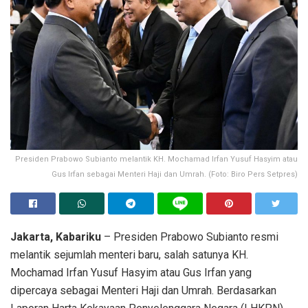
Presiden Prabowo Subianto melantik KH. Mochamad Irfan Yusuf Hasyim atau
Gus Irfan sebagai Menteri Haji dan Umrah. (Foto: Biro Pers Setpres)
Jakarta, Kabariku
– Presiden Prabowo Subianto resmi
melantik sejumlah menteri baru, salah satunya KH.
Mochamad Irfan Yusuf Hasyim atau Gus Irfan yang
dipercaya sebagai Menteri Haji dan Umrah. Berdasarkan