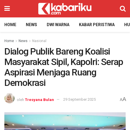
HOME
NEWS
DWI WARNA
KABAR PERISTIWA
H
Home
News
Nasional
Dialog Publik Bareng Koalisi
Masyarakat Sipil, Kapolri: Serap
Aspirasi Menjaga Ruang
Demokrasi
A
oleh
Tresyana Bulan
29 September 2025
A