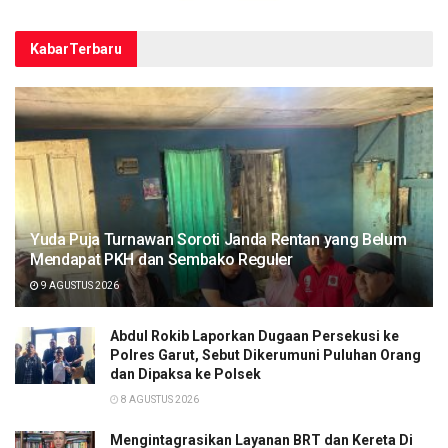
Kabar
Terbaru
Yuda Puja Turnawan Soroti Janda Rentan yang Belum
Mendapat PKH dan Sembako Reguler
9 AGUSTUS 2026
Abdul Rokib Laporkan Dugaan Persekusi ke
Polres Garut, Sebut Dikerumuni Puluhan Orang
dan Dipaksa ke Polsek
8 AGUSTUS 2026
Mengintagrasikan Layanan BRT dan Kereta Di