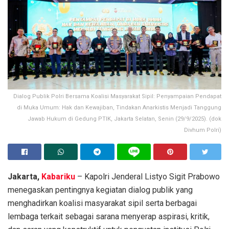
Dialog Publik Polri Bersama Koalisi Masyarakat Sipil: Penyampaian Pendapat
di Muka Umum: Hak dan Kewajiban, Tindakan Anarkistis Menjadi Tanggung
Jawab Hukum di Gedung PTIK, Jakarta Selatan, Senin (29/9/2025). (dok
Divhum Polri)
Jakarta,
Kabariku
– Kapolri Jenderal Listyo Sigit Prabowo
menegaskan pentingnya kegiatan dialog publik yang
menghadirkan koalisi masyarakat sipil serta berbagai
lembaga terkait sebagai sarana menyerap aspirasi, kritik,