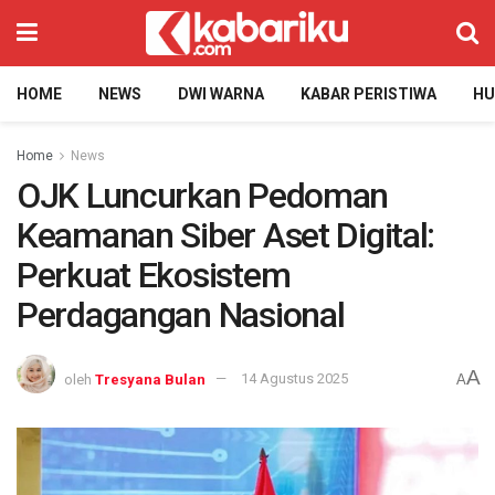
HOME
NEWS
DWI WARNA
KABAR PERISTIWA
H
Home
News
OJK Luncurkan Pedoman
Keamanan Siber Aset Digital:
Perkuat Ekosistem
Perdagangan Nasional
A
oleh
Tresyana Bulan
14 Agustus 2025
A