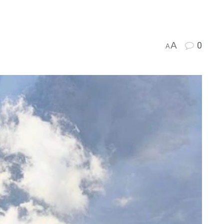
A
0
A