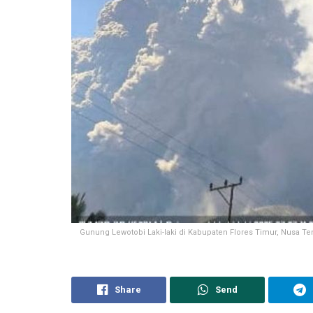
Gunung Lewotobi Laki-laki di Kabupaten Flores Timur, Nusa Te
Share
Send