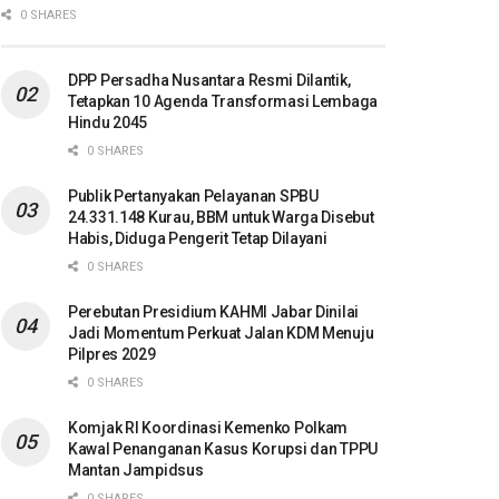
0 SHARES
DPP Persadha Nusantara Resmi Dilantik,
Tetapkan 10 Agenda Transformasi Lembaga
Hindu 2045
0 SHARES
Publik Pertanyakan Pelayanan SPBU
24.331.148 Kurau, BBM untuk Warga Disebut
Habis, Diduga Pengerit Tetap Dilayani
0 SHARES
Perebutan Presidium KAHMI Jabar Dinilai
Jadi Momentum Perkuat Jalan KDM Menuju
Pilpres 2029
0 SHARES
Komjak RI Koordinasi Kemenko Polkam
Kawal Penanganan Kasus Korupsi dan TPPU
Mantan Jampidsus
0 SHARES