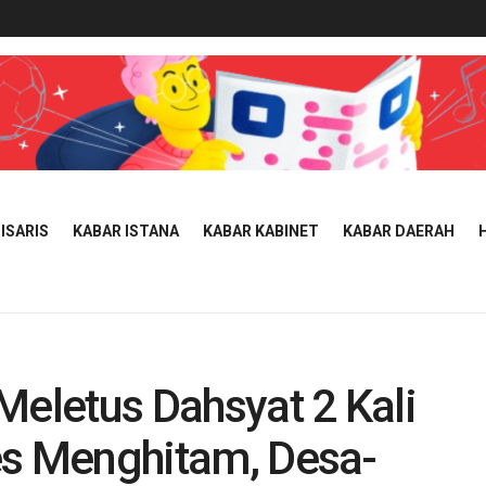
ISARIS
KABAR ISTANA
KABAR KABINET
KABAR DAERAH
Meletus Dahsyat 2 Kali
ores Menghitam, Desa-