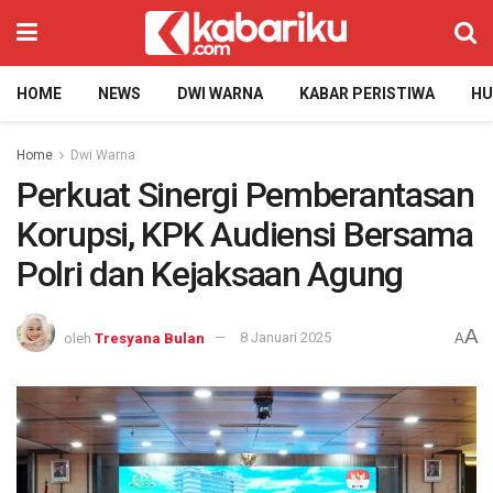
HOME
NEWS
DWI WARNA
KABAR PERISTIWA
H
Home
Dwi Warna
Perkuat Sinergi Pemberantasan
Korupsi, KPK Audiensi Bersama
Polri dan Kejaksaan Agung
A
oleh
Tresyana Bulan
8 Januari 2025
A