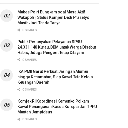
Mabes Polri Bungkam soal Masa Aktif
Wakapolri, Status Komjen Dedi Prasetyo
Masih Jadi Tanda Tanya
0 SHARES
Publik Pertanyakan Pelayanan SPBU
24.331.148 Kurau, BBM untuk Warga Disebut
Habis, Diduga Pengerit Tetap Dilayani
0 SHARES
IKA PMII Garut Perkuat Jaringan Alumni
hingga Kecamatan, Siap Kawal Tata Kelola
Keuangan Daerah
0 SHARES
Komjak RI Koordinasi Kemenko Polkam
Kawal Penanganan Kasus Korupsi dan TPPU
Mantan Jampidsus
0 SHARES