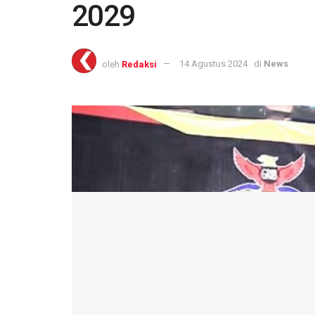
2029
oleh
Redaksi
14 Agustus 2024
di
News