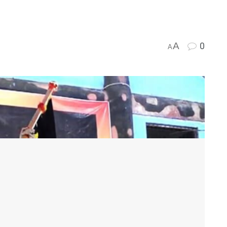
A
0
A