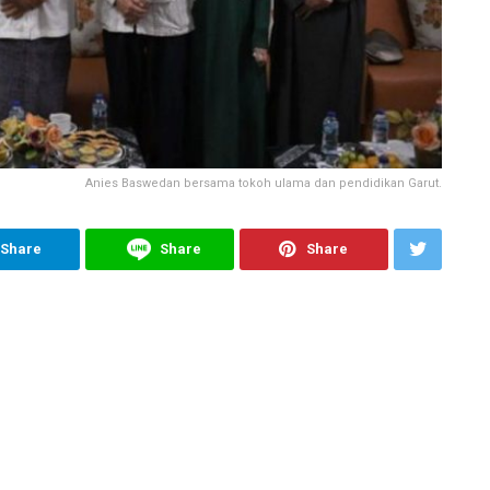
Anies Baswedan bersama tokoh ulama dan pendidikan Garut.
Share
Share
Share