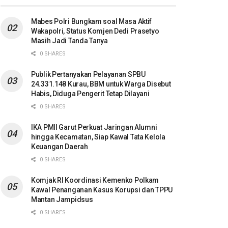
Mabes Polri Bungkam soal Masa Aktif
Wakapolri, Status Komjen Dedi Prasetyo
Masih Jadi Tanda Tanya
0 SHARES
Publik Pertanyakan Pelayanan SPBU
24.331.148 Kurau, BBM untuk Warga Disebut
Habis, Diduga Pengerit Tetap Dilayani
0 SHARES
IKA PMII Garut Perkuat Jaringan Alumni
hingga Kecamatan, Siap Kawal Tata Kelola
Keuangan Daerah
0 SHARES
Komjak RI Koordinasi Kemenko Polkam
Kawal Penanganan Kasus Korupsi dan TPPU
Mantan Jampidsus
0 SHARES