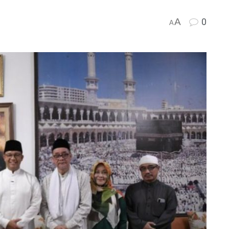
A
0
A