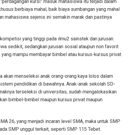
t, “perdagangan kursi” masuk mahasiswa itu terjadi dalam
husus berbiaya mahal, baik biaya sumbangan yang mahal
an mahasiswa sejenis ini semakin marak dan pastinya
ompetisi yang tinggi pada ilmu2 sainstek dan jurusan
wa sedikit, sedangkan jurusan sosial ataupun non favorit
a yang mampu membayar bimbel atau kursus-kursus privat
nya akan menseleksi anak orang-orang kaya lolos dalam
sistem pendidikan di bawahnya. Anak-anak sekolah SD-
aknya terseleksi di universitas, sudah mengalokasikan
kan bimbel-bimbel maupun kursus privat maupun
SMA 26, yang menjadi incaran level SMA, maka untuk SMP
ada SMP unggul terkait, seperti SMP 115 Tebet.