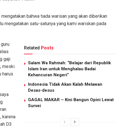
 mengatakan bahwa tiada warisan yang akan diberikan
lalu mengatakan satu-satunya yang kami wariskan pada
 guru
Related
Posts
alias
g gaji
Salam Wa Rahmah: “Belajar dari Republik
t, meski
Islam Iran untuk Menghalau Badai
u harus
Kehancuran Negeri”
Indonesia Tidak Akan Kalah Melawan
Desas-desus
 saya
GAGAL MAKAR – Kini Bangun Opini Lewat
g.
Survei
eran
, karena
lah D3