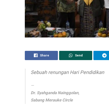
Share
Send
Sebuah renungan Hari Pendidikan
Dr. Syahganda Nainggolan,
Sabang Merauke Circle