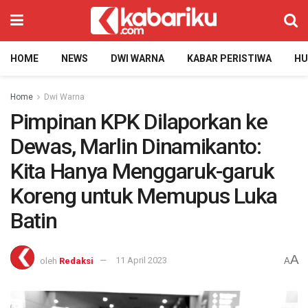
HOME
NEWS
DWI WARNA
KABAR PERISTIWA
H
Home
Dwi Warna
Pimpinan KPK Dilaporkan ke
Dewas, Marlin Dinamikanto:
Kita Hanya Menggaruk-garuk
Koreng untuk Memupus Luka
Batin
A
oleh
Redaksi
11 April 2023
A