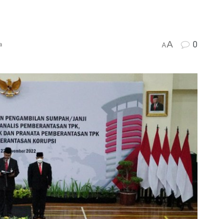
A
0
a
A