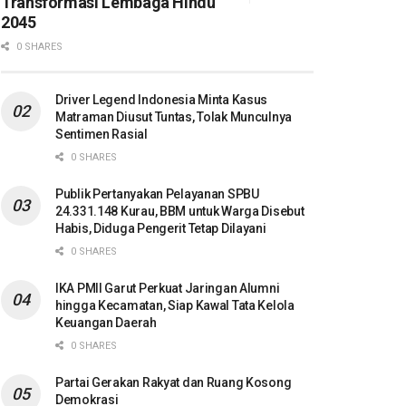
Transformasi Lembaga Hindu
2045
0 SHARES
Driver Legend Indonesia Minta Kasus
Matraman Diusut Tuntas, Tolak Munculnya
Sentimen Rasial
0 SHARES
Publik Pertanyakan Pelayanan SPBU
24.331.148 Kurau, BBM untuk Warga Disebut
Habis, Diduga Pengerit Tetap Dilayani
0 SHARES
IKA PMII Garut Perkuat Jaringan Alumni
hingga Kecamatan, Siap Kawal Tata Kelola
Keuangan Daerah
0 SHARES
Partai Gerakan Rakyat dan Ruang Kosong
Demokrasi