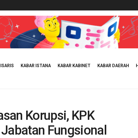
ISARIS
KABAR ISTANA
KABAR KABINET
KABAR DAERAH
san Korupsi, KPK
 Jabatan Fungsional