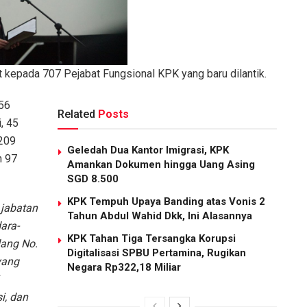
epada 707 Pejabat Fungsional KPK yang baru dilantik.
356
Related
Posts
, 45
 209
Geledah Dua Kantor Imigrasi, KPK
n 97
Amankan Dokumen hingga Uang Asing
SGD 8.500
KPK Tempuh Upaya Banding atas Vonis 2
jabatan
Tahun Abdul Wahid Dkk, Ini Alasannya
ara-
KPK Tahan Tiga Tersangka Korupsi
ang No.
Digitalisasi SPBU Pertamina, Rugikan
yang
Negara Rp322,18 Miliar
si, dan