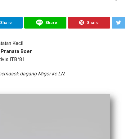
Share
Share
Share
tatan Kecil
 Pranata Boer
ivis ITB ’81
 memasok dagang Migor ke LN
.