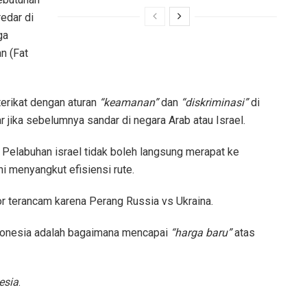
edar di
ga
n (Fat
terikat dengan aturan
“keamanan”
dan
“diskriminasi”
di
r jika sebelumnya sandar di negara Arab atau Israel.
i Pelabuhan israel tidak boleh langsung merapat ke
ni menyangkut efisiensi rute.
r terancam karena Perang Russia vs Ukraina.
donesia adalah bagaimana mencapai
“harga baru”
atas
esia
.