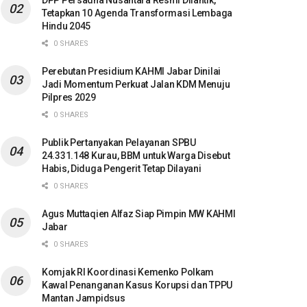
DPP Persadha Nusantara Resmi Dilantik,
Tetapkan 10 Agenda Transformasi Lembaga
Hindu 2045
0 SHARES
Perebutan Presidium KAHMI Jabar Dinilai
Jadi Momentum Perkuat Jalan KDM Menuju
Pilpres 2029
0 SHARES
Publik Pertanyakan Pelayanan SPBU
24.331.148 Kurau, BBM untuk Warga Disebut
Habis, Diduga Pengerit Tetap Dilayani
0 SHARES
Agus Muttaqien Alfaz Siap Pimpin MW KAHMI
Jabar
0 SHARES
Komjak RI Koordinasi Kemenko Polkam
Kawal Penanganan Kasus Korupsi dan TPPU
Mantan Jampidsus