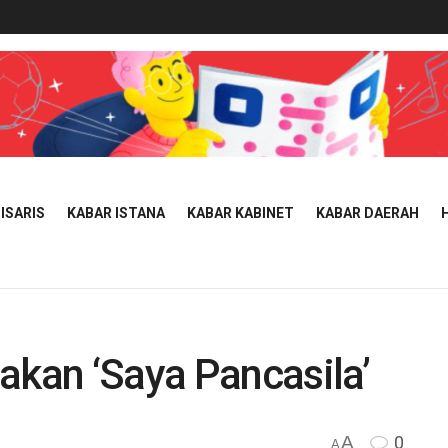
ISARIS
KABAR ISTANA
KABAR KABINET
KABAR DAERAH
akan ‘Saya Pancasila’
A
0
A