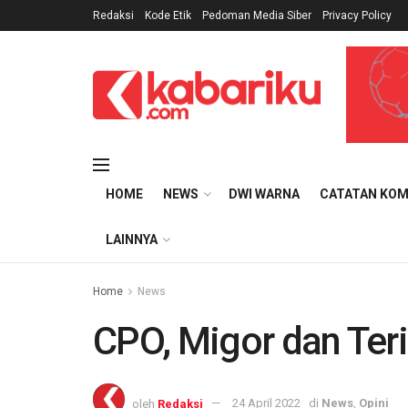
Redaksi
Kode Etik
Pedoman Media Siber
Privacy Policy
HOME
NEWS
DWI WARNA
CATATAN KOM
LAINNYA
Home
News
CPO, Migor dan Teri
oleh
Redaksi
24 April 2022
di
News
,
Opini