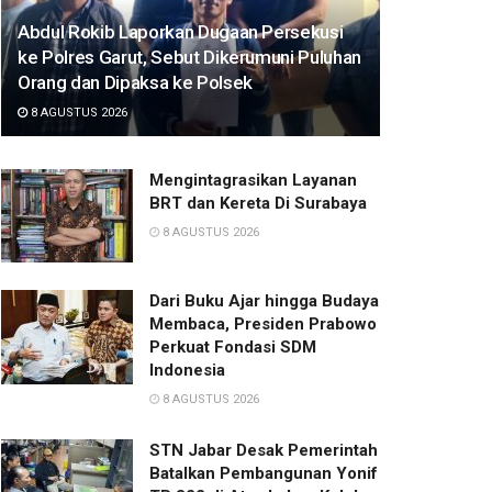
Abdul Rokib Laporkan Dugaan Persekusi
ke Polres Garut, Sebut Dikerumuni Puluhan
Orang dan Dipaksa ke Polsek
8 AGUSTUS 2026
Mengintagrasikan Layanan
BRT dan Kereta Di Surabaya
8 AGUSTUS 2026
Dari Buku Ajar hingga Budaya
Membaca, Presiden Prabowo
Perkuat Fondasi SDM
Indonesia
8 AGUSTUS 2026
STN Jabar Desak Pemerintah
Batalkan Pembangunan Yonif