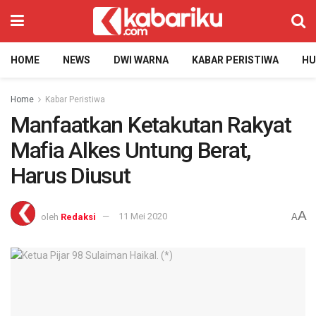
HOME
NEWS
DWI WARNA
KABAR PERISTIWA
H
Home
Kabar Peristiwa
Manfaatkan Ketakutan Rakyat
Mafia Alkes Untung Berat,
Harus Diusut
A
oleh
Redaksi
11 Mei 2020
A