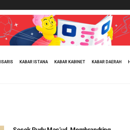
ISARIS
KABAR ISTANA
KABAR KABINET
KABAR DAERAH
Sosok Rudy Mas’ud, Membrandring