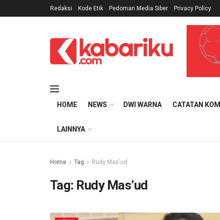
Redaksi
Kode Etik
Pedoman Media Siber
Privacy Policy
HOME
NEWS
DWI WARNA
CATATAN KOM
LAINNYA
Home
Tag
Rudy Mas'ud
Tag:
Rudy Mas’ud