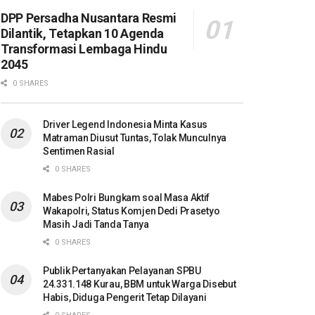
DPP Persadha Nusantara Resmi
Dilantik, Tetapkan 10 Agenda
Transformasi Lembaga Hindu
2045
0 SHARES
Driver Legend Indonesia Minta Kasus
Matraman Diusut Tuntas, Tolak Munculnya
Sentimen Rasial
0 SHARES
Mabes Polri Bungkam soal Masa Aktif
Wakapolri, Status Komjen Dedi Prasetyo
Masih Jadi Tanda Tanya
0 SHARES
Publik Pertanyakan Pelayanan SPBU
24.331.148 Kurau, BBM untuk Warga Disebut
Habis, Diduga Pengerit Tetap Dilayani