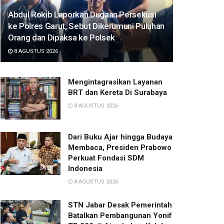
Abdul Rokib Laporkan Dugaan Persekusi
ke Polres Garut, Sebut Dikerumuni Puluhan
Orang dan Dipaksa ke Polsek
8 AGUSTUS 2026
Mengintagrasikan Layanan
BRT dan Kereta Di Surabaya
8 AGUSTUS 2026
Dari Buku Ajar hingga Budaya
Membaca, Presiden Prabowo
Perkuat Fondasi SDM
Indonesia
8 AGUSTUS 2026
STN Jabar Desak Pemerintah
Batalkan Pembangunan Yonif