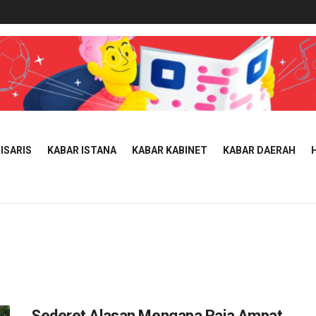
ISARIS
KABAR ISTANA
KABAR KABINET
KABAR DAERAH
Sederet Alasan Mengapa Raja Ampat