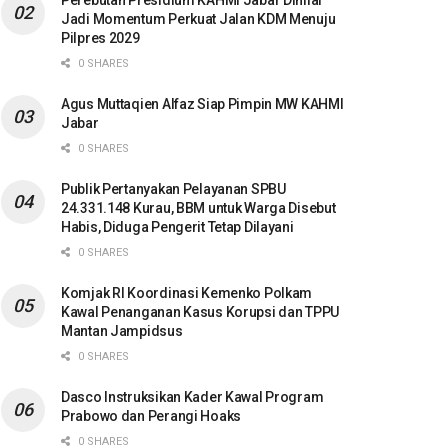
Perebutan Presidium KAHMI Jabar Dinilai
Jadi Momentum Perkuat Jalan KDM Menuju
Pilpres 2029
0 SHARES
Agus Muttaqien Alfaz Siap Pimpin MW KAHMI
Jabar
0 SHARES
Publik Pertanyakan Pelayanan SPBU
24.331.148 Kurau, BBM untuk Warga Disebut
Habis, Diduga Pengerit Tetap Dilayani
0 SHARES
Komjak RI Koordinasi Kemenko Polkam
Kawal Penanganan Kasus Korupsi dan TPPU
Mantan Jampidsus
0 SHARES
Dasco Instruksikan Kader Kawal Program
Prabowo dan Perangi Hoaks
0 SHARES