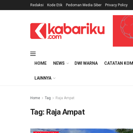
Redaksi
Kode Etik
Pedoman Media Siber
Privacy Policy
HOME
NEWS
DWI WARNA
CATATAN KOM
LAINNYA
Home
Tag
Raja Ampat
Tag:
Raja Ampat