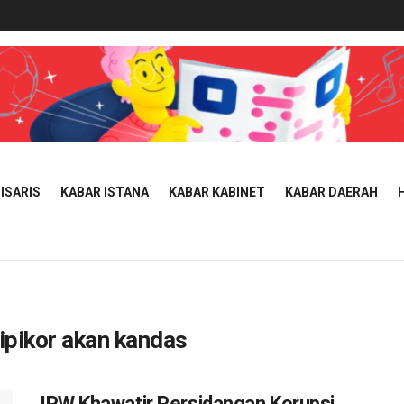
ISARIS
KABAR ISTANA
KABAR KABINET
KABAR DAERAH
ipikor akan kandas
IPW Khawatir Persidangan Korupsi