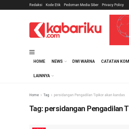
Redaksi
Kode Etik
Pedoman Media Siber
Privacy Policy
HOME
NEWS
DWI WARNA
CATATAN KOM
LAINNYA
Home
Tag
persidangan Pengadilan Tipikor akan kandas
Tag:
persidangan Pengadilan T