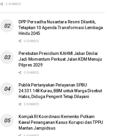
0 SHARES
DPP Persadha Nusantara Resmi Dilantik,
Tetapkan 10 Agenda Transformasi Lembaga
Hindu 2045
0 SHARES
Perebutan Presidium KAHMI Jabar Dinilai
Jadi Momentum Perkuat Jalan KDM Menuju
Pilpres 2029
0 SHARES
Publik Pertanyakan Pelayanan SPBU
24.331.148 Kurau, BBM untuk Warga Disebut
Habis, Diduga Pengerit Tetap Dilayani
0 SHARES
Komjak RI Koordinasi Kemenko Polkam
Kawal Penanganan Kasus Korupsi dan TPPU
Mantan Jampidsus
0 SHARES