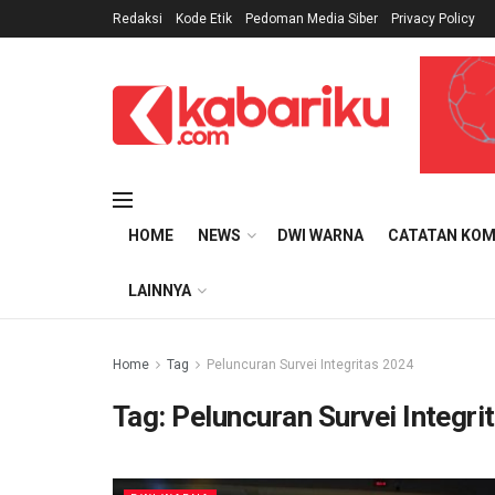
Redaksi
Kode Etik
Pedoman Media Siber
Privacy Policy
HOME
NEWS
DWI WARNA
CATATAN KOM
LAINNYA
Home
Tag
Peluncuran Survei Integritas 2024
Tag:
Peluncuran Survei Integri