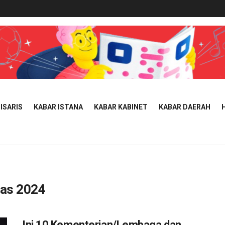
ISARIS
KABAR ISTANA
KABAR KABINET
KABAR DAERAH
tas 2024
Ini 10 Kementerian/Lembaga dan