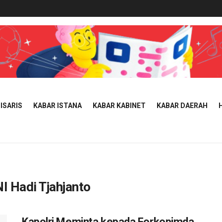
ISARIS
KABAR ISTANA
KABAR KABINET
KABAR DAERAH
I Hadi Tjahjanto
Kapolri Meminta kepada Forkopimda