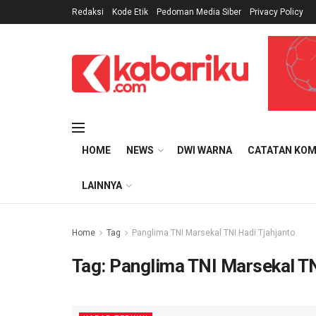
Redaksi
Kode Etik
Pedoman Media Siber
Privacy Policy
HOME
NEWS
DWI WARNA
CATATAN KOM
LAINNYA
Home
Tag
Panglima TNI Marsekal TNI Hadi Tjahjanto
Tag:
Panglima TNI Marsekal TN