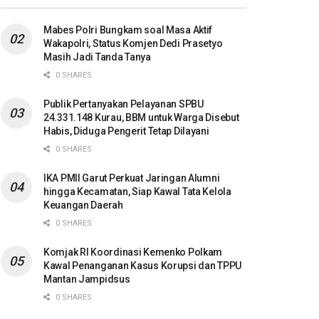
Mabes Polri Bungkam soal Masa Aktif
Wakapolri, Status Komjen Dedi Prasetyo
Masih Jadi Tanda Tanya
0 SHARES
Publik Pertanyakan Pelayanan SPBU
24.331.148 Kurau, BBM untuk Warga Disebut
Habis, Diduga Pengerit Tetap Dilayani
0 SHARES
IKA PMII Garut Perkuat Jaringan Alumni
hingga Kecamatan, Siap Kawal Tata Kelola
Keuangan Daerah
0 SHARES
Komjak RI Koordinasi Kemenko Polkam
Kawal Penanganan Kasus Korupsi dan TPPU
Mantan Jampidsus
0 SHARES