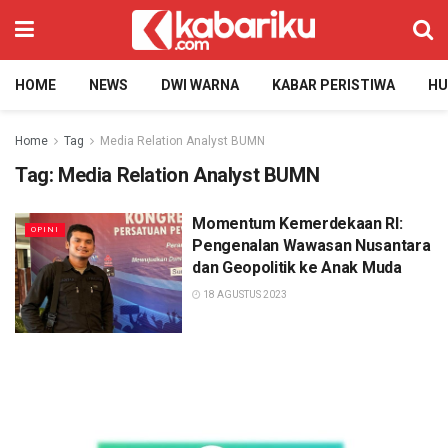
HOME
NEWS
DWI WARNA
KABAR PERISTIWA
H
Home
Tag
Media Relation Analyst BUMN
Tag:
Media Relation Analyst BUMN
Momentum Kemerdekaan RI:
OPINI
Pengenalan Wawasan Nusantara
dan Geopolitik ke Anak Muda
18 AGUSTUS 2023