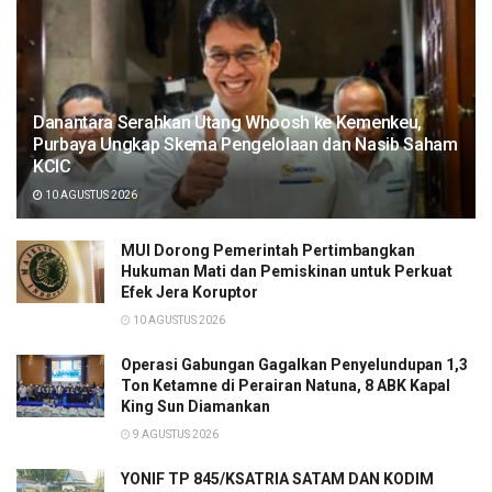
Danantara Serahkan Utang Whoosh ke Kemenkeu,
Purbaya Ungkap Skema Pengelolaan dan Nasib Saham
KCIC
10 AGUSTUS 2026
MUI Dorong Pemerintah Pertimbangkan
Hukuman Mati dan Pemiskinan untuk Perkuat
Efek Jera Koruptor
10 AGUSTUS 2026
Operasi Gabungan Gagalkan Penyelundupan 1,3
Ton Ketamne di Perairan Natuna, 8 ABK Kapal
King Sun Diamankan
9 AGUSTUS 2026
YONIF TP 845/KSATRIA SATAM DAN KODIM