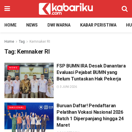
HOME
NEWS
DWI WARNA
KABAR PERISTIWA
H
Home
Tag
Kemnaker RI
Tag:
Kemnaker RI
FSP BUMN IRA Desak Danantara
NEWS
Evaluasi Pejabat BUMN yang
Belum Tuntaskan Hak Pekerja
3 JUNI 2026
Buruan Daftar! Pendaftaran
NASIONAL
Pelatihan Vokasi Nasional 2026
Batch 1 Diperpanjang hingga 24
Maret