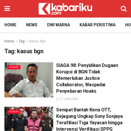
HOME
NEWS
DWI WARNA
KABAR PERISTIWA
H
Home
Tag
kasus bgn
Tag:
kasus bgn
SIAGA 98: Penyidikan Dugaan
HUKUM
Korupsi di BGN Tidak
Memerlukan Justice
Collaborator, Waspadai
Penyebaran Hoaks
11 JUNI 2026
Sempat Bantah Kena OTT,
HUKUM
Kejagung Ungkap Sony Sonjaya
Terafiliasi Tiga Yayasan hingga
Intervensi Verifikasi SPPG