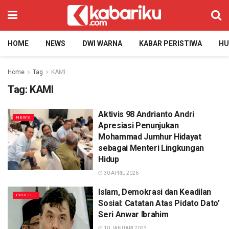
HOME
NEWS
DWI WARNA
KABAR PERISTIWA
H
Home
Tag
KAMI
Tag:
KAMI
Aktivis 98 Andrianto Andri
NEWS
Apresiasi Penunjukan
Mohammad Jumhur Hidayat
sebagai Menteri Lingkungan
Hidup
30 APRIL 2026
Islam, Demokrasi dan Keadilan
PROFILE
Sosial: Catatan Atas Pidato Dato’
Seri Anwar Ibrahim
10 JANUARI 2023