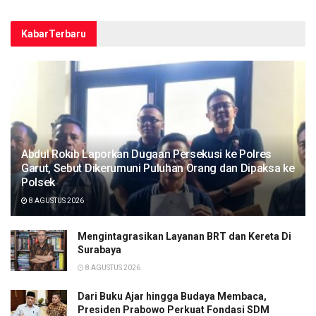
Kabar
Terbaru
Abdul Rokib Laporkan Dugaan Persekusi ke Polres
Garut, Sebut Dikerumuni Puluhan Orang dan Dipaksa ke
Polsek
8 AGUSTUS 2026
Mengintagrasikan Layanan BRT dan Kereta Di
Surabaya
8 AGUSTUS 2026
Dari Buku Ajar hingga Budaya Membaca,
Presiden Prabowo Perkuat Fondasi SDM