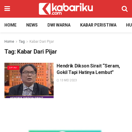
HOME
NEWS
DWI WARNA
KABAR PERISTIWA
H
Home
Tag
Kabar Dari Pijar
Tag:
Kabar Dari Pijar
Hendrik Dikson Sirait “Seram,
OPINI
Gokil Tapi Hatinya Lembut”
13 MEI 2023