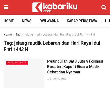
HOME
NEWS
DWI WARNA
KABAR PERISTIWA
H
Home
Tag
jelang mudik Lebaran dan Hari Raya Idul Fitri 1443 H
Tag:
jelang mudik Lebaran dan Hari Raya Idul
Fitri 1443 H
Peluncuran Satu Juta Vaksinasi
UNCATEGORIZED
Booster, Kapolri Bicara Mudik
Sehat dan Nyaman
21 APRIL 2022