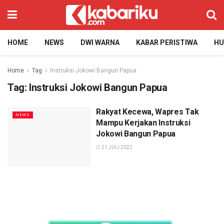
HOME
NEWS
DWI WARNA
KABAR PERISTIWA
H
Home
Tag
Instruksi Jokowi Bangun Papua
Tag:
Instruksi Jokowi Bangun Papua
Rakyat Kecewa, Wapres Tak
NEWS
Mampu Kerjakan Instruksi
Jokowi Bangun Papua
21 JULI 2022