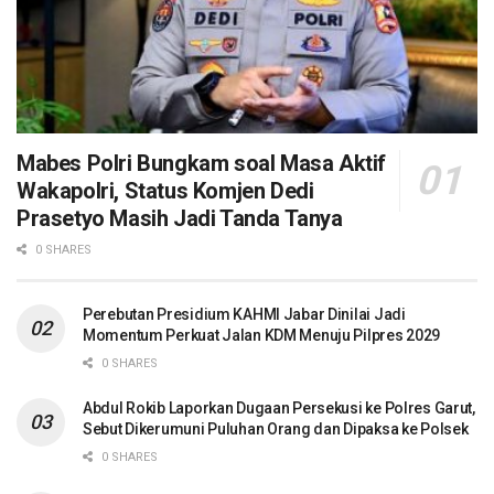
Mabes Polri Bungkam soal Masa Aktif
Wakapolri, Status Komjen Dedi
Prasetyo Masih Jadi Tanda Tanya
0 SHARES
Perebutan Presidium KAHMI Jabar Dinilai Jadi
Momentum Perkuat Jalan KDM Menuju Pilpres 2029
0 SHARES
Abdul Rokib Laporkan Dugaan Persekusi ke Polres Garut,
Sebut Dikerumuni Puluhan Orang dan Dipaksa ke Polsek
0 SHARES