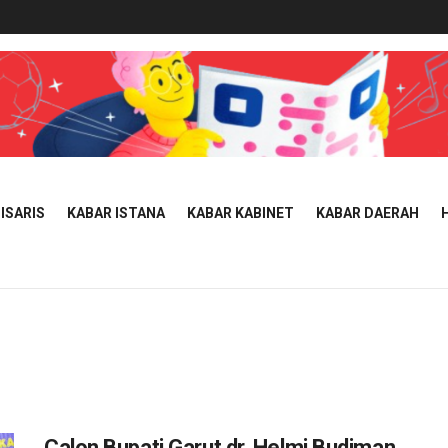
ISARIS
KABAR ISTANA
KABAR KABINET
KABAR DAERAH
Calon Bupati Garut dr. Helmi Budiman