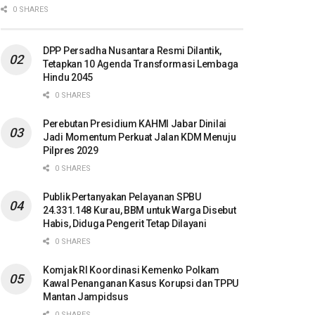
0 SHARES
DPP Persadha Nusantara Resmi Dilantik,
Tetapkan 10 Agenda Transformasi Lembaga
Hindu 2045
0 SHARES
Perebutan Presidium KAHMI Jabar Dinilai
Jadi Momentum Perkuat Jalan KDM Menuju
Pilpres 2029
0 SHARES
Publik Pertanyakan Pelayanan SPBU
24.331.148 Kurau, BBM untuk Warga Disebut
Habis, Diduga Pengerit Tetap Dilayani
0 SHARES
Komjak RI Koordinasi Kemenko Polkam
Kawal Penanganan Kasus Korupsi dan TPPU
Mantan Jampidsus
0 SHARES