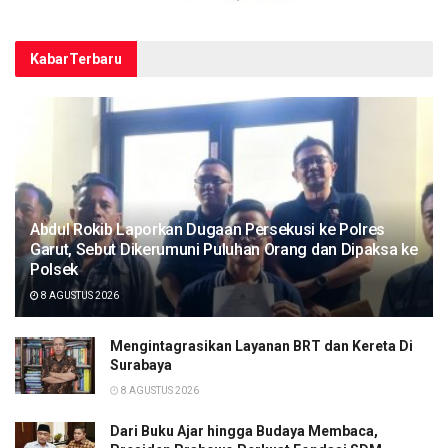
Kabar
Terbaru
Abdul Rokib Laporkan Dugaan Persekusi ke Polres
Garut, Sebut Dikerumuni Puluhan Orang dan Dipaksa ke
Polsek
8 AGUSTUS 2026
Mengintagrasikan Layanan BRT dan Kereta Di
Surabaya
8 AGUSTUS 2026
Dari Buku Ajar hingga Budaya Membaca,