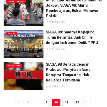
Kunjungan Serdik Sespimmen ke
KABAR TERKINI
Jokowi, SIAGA 98: Murni
Pembelajaran, Bukan Manuver
Politik
21 APRIL 2025
SIAGA 98: Saatnya Kejagung
HUKUM
Turun Berantas Judi Online
dengan Instrumen Delik TPPU
11 APRIL 2025
SIAGA 98 Senada dengan
DWI WARNA
Prabowo: Penyitaan Aset
Koruptor Tanpa Abai Hak
Keluarga Terpidana
10 APRIL 2025
1
…
9
10
11
12