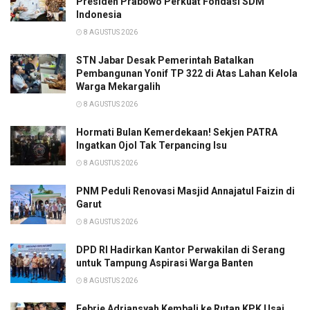
Presiden Prabowo Perkuat Fondasi SDM
Indonesia
8 AGUSTUS 2026
STN Jabar Desak Pemerintah Batalkan
Pembangunan Yonif TP 322 di Atas Lahan Kelola
Warga Mekargalih
8 AGUSTUS 2026
Hormati Bulan Kemerdekaan! Sekjen PATRA
Ingatkan Ojol Tak Terpancing Isu
8 AGUSTUS 2026
PNM Peduli Renovasi Masjid Annajatul Faizin di
Garut
8 AGUSTUS 2026
DPD RI Hadirkan Kantor Perwakilan di Serang
untuk Tampung Aspirasi Warga Banten
8 AGUSTUS 2026
Febrie Adriansyah Kembali ke Rutan KPK Usai