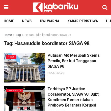
HOME
NEWS
DWI WARNA
KABAR PERISTIWA
H
Home
Tag
Hasanuddin koordinator SIAGA 98
Tag:
Hasanuddin koordinator SIAGA 98
Putusan MK Merubah Skema
NEWS
Pemilu, Berikut Tanggapan
SIAGA 98
2 JULI 2025
Terbitnya PP Justice
DWI WARNA
Collaborator, SIAGA 98: Bukti
Komitmen Pemerintahan
Prabowo Berantas Korupsi