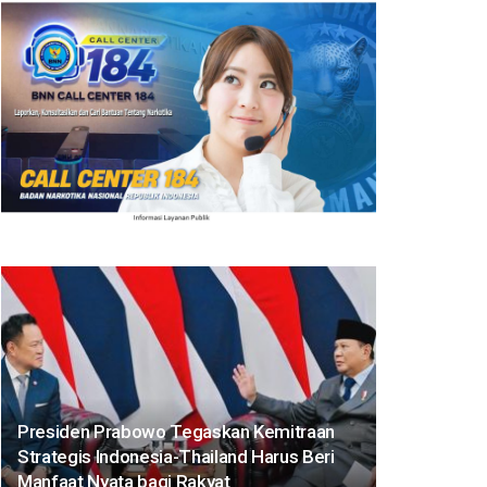
Presiden Prabowo Tegaskan Kemitraan
Strategis Indonesia-Thailand Harus Beri
Manfaat Nyata bagi Rakyat