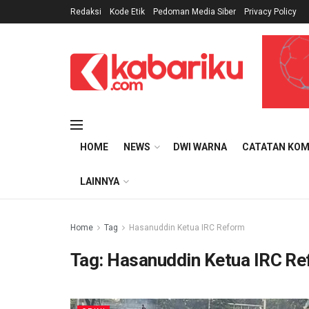
Redaksi
Kode Etik
Pedoman Media Siber
Privacy Policy
HOME
NEWS
DWI WARNA
CATATAN KOM
LAINNYA
Home
Tag
Hasanuddin Ketua IRC Reform
Tag:
Hasanuddin Ketua IRC R