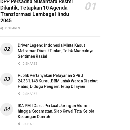
DPP Persadha Nusantara Resmi
Dilantik, Tetapkan 10 Agenda
Transformasi Lembaga Hindu
2045
0 SHARES
Driver Legend Indonesia Minta Kasus
Matraman Diusut Tuntas, Tolak Munculnya
Sentimen Rasial
0 SHARES
Publik Pertanyakan Pelayanan SPBU
24.331.148 Kurau, BBM untuk Warga Disebut
Habis, Diduga Pengerit Tetap Dilayani
0 SHARES
IKA PMII Garut Perkuat Jaringan Alumni
hingga Kecamatan, Siap Kawal Tata Kelola
Keuangan Daerah
0 SHARES