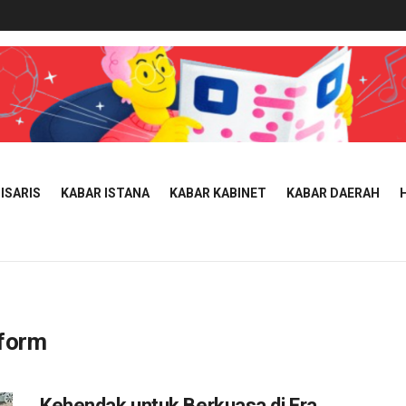
ISARIS
KABAR ISTANA
KABAR KABINET
KABAR DAERAH
eform
Kehendak untuk Berkuasa di Era