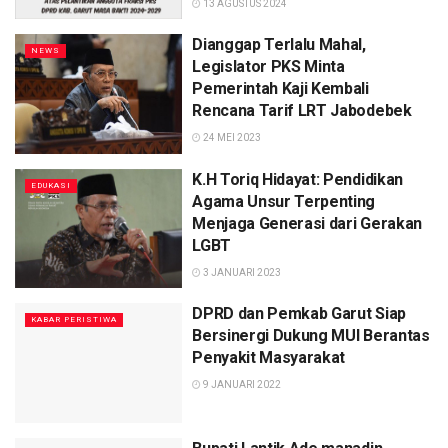
13 AGUSTUS 2024
Dianggap Terlalu Mahal,
NEWS
Legislator PKS Minta
Pemerintah Kaji Kembali
Rencana Tarif LRT Jabodebek
24 MEI 2023
K.H Toriq Hidayat: Pendidikan
EDUKASI
Agama Unsur Terpenting
Menjaga Generasi dari Gerakan
LGBT
3 JANUARI 2023
DPRD dan Pemkab Garut Siap
KABAR PERISTIWA
Bersinergi Dukung MUI Berantas
Penyakit Masyarakat
9 JANUARI 2022