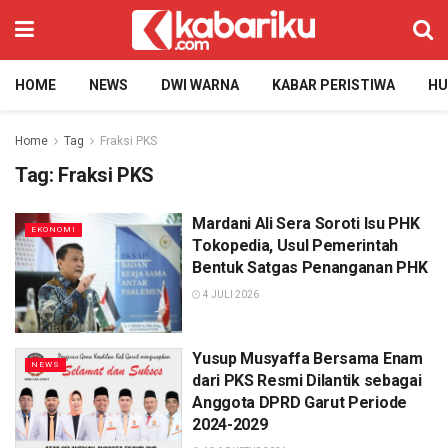
HOME
NEWS
DWI WARNA
KABAR PERISTIWA
H
Home
Tag
Fraksi PKS
Tag:
Fraksi PKS
Mardani Ali Sera Soroti Isu PHK
EKONOMI
Tokopedia, Usul Pemerintah
Bentuk Satgas Penanganan PHK
4 JULI 2026
Yusup Musyaffa Bersama Enam
NEWS
dari PKS Resmi Dilantik sebagai
Anggota DPRD Garut Periode
2024-2029