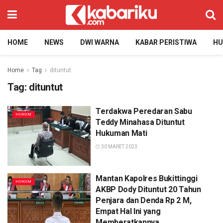
HOME
NEWS
DWI WARNA
KABAR PERISTIWA
H
Home
Tag
dituntut
Tag:
dituntut
Terdakwa Peredaran Sabu
HUKUM
Teddy Minahasa Dituntut
Hukuman Mati
30 MARET 2023
Mantan Kapolres Bukittinggi
HUKUM
AKBP Dody Dituntut 20 Tahun
Penjara dan Denda Rp 2 M,
Empat Hal Ini yang
Memberatkannya