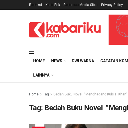
Redaksi
Kode Etik
Pedoman Media Siber
Privacy Policy
HOME
NEWS
DWI WARNA
CATATAN KOM
LAINNYA
Home
Tag
Bedah Buku Novel “Menghadang Kubilai Khan”
Tag:
Bedah Buku Novel “Mengh