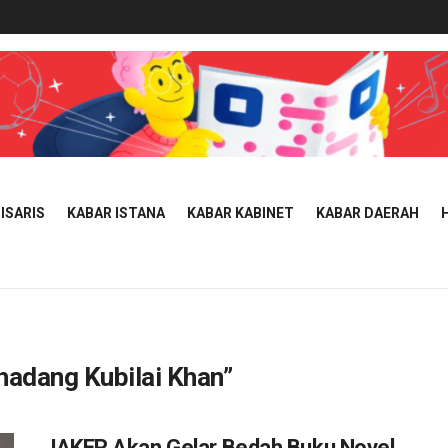
ISARIS
KABAR ISTANA
KABAR KABINET
KABAR DAERAH
adang Kubilai Khan”
JAKER Akan Gelar Bedah Buku Novel