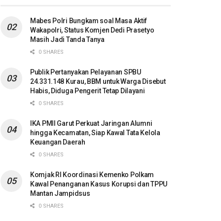
Mabes Polri Bungkam soal Masa Aktif
Wakapolri, Status Komjen Dedi Prasetyo
Masih Jadi Tanda Tanya
0 SHARES
Publik Pertanyakan Pelayanan SPBU
24.331.148 Kurau, BBM untuk Warga Disebut
Habis, Diduga Pengerit Tetap Dilayani
0 SHARES
IKA PMII Garut Perkuat Jaringan Alumni
hingga Kecamatan, Siap Kawal Tata Kelola
Keuangan Daerah
0 SHARES
Komjak RI Koordinasi Kemenko Polkam
Kawal Penanganan Kasus Korupsi dan TPPU
Mantan Jampidsus
0 SHARES