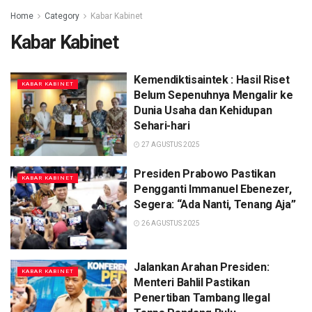
Home
Category
Kabar Kabinet
Kabar Kabinet
Kemendiktisaintek : Hasil Riset
KABAR KABINET
Belum Sepenuhnya Mengalir ke
Dunia Usaha dan Kehidupan
Sehari-hari
27 AGUSTUS 2025
Presiden Prabowo Pastikan
KABAR KABINET
Pengganti Immanuel Ebenezer,
Segera: “Ada Nanti, Tenang Aja”
26 AGUSTUS 2025
Jalankan Arahan Presiden:
KABAR KABINET
Menteri Bahlil Pastikan
Penertiban Tambang Ilegal