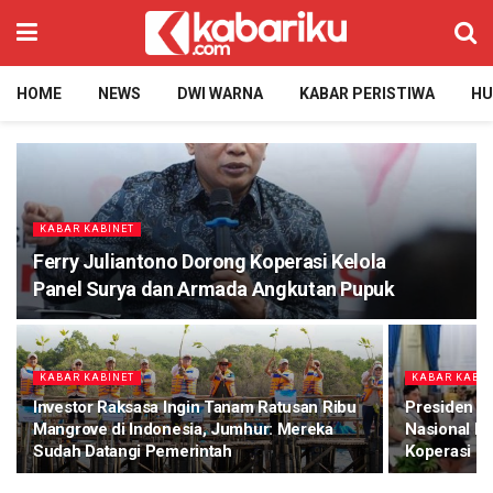
HOME
NEWS
DWI WARNA
KABAR PERISTIWA
H
KABAR KABINET
Ferry Juliantono Dorong Koperasi Kelola
Panel Surya dan Armada Angkutan Pupuk
KABAR KABINET
KABAR KABIN
Investor Raksasa Ingin Tanam Ratusan Ribu
Presiden Pr
Mangrove di Indonesia, Jumhur: Mereka
Nasional D
Sudah Datangi Pemerintah
Koperasi M