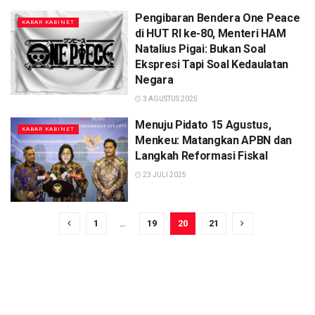
Pengibaran Bendera One Peace
KABAR KABINET
di HUT RI ke-80, Menteri HAM
Natalius Pigai: Bukan Soal
Ekspresi Tapi Soal Kedaulatan
Negara
3 AGUSTUS 2025
Menuju Pidato 15 Agustus,
KABAR KABINET
Menkeu: Matangkan APBN dan
Langkah Reformasi Fiskal
23 JULI 2025
1
…
19
20
21