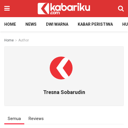
HOME
NEWS
DWI WARNA
KABAR PERISTIWA
H
Home
Author
Tresna Sobarudin
Semua
Reviews