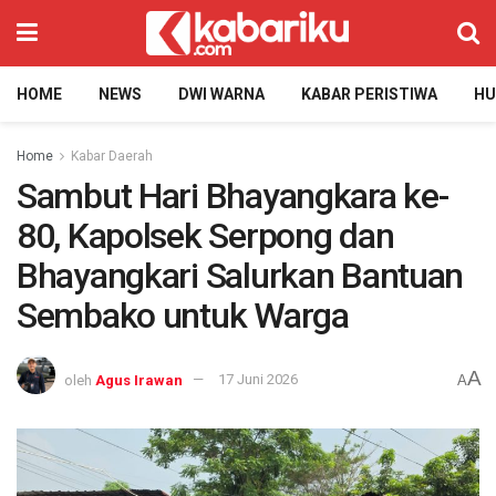
HOME
NEWS
DWI WARNA
KABAR PERISTIWA
H
Home
Kabar Daerah
Sambut Hari Bhayangkara ke-
80, Kapolsek Serpong dan
Bhayangkari Salurkan Bantuan
Sembako untuk Warga
A
oleh
Agus Irawan
17 Juni 2026
A