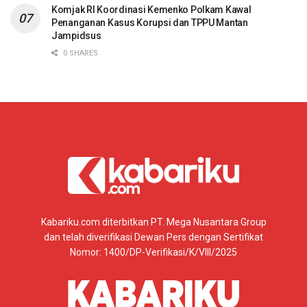
Komjak RI Koordinasi Kemenko Polkam Kawal
Penanganan Kasus Korupsi dan TPPU Mantan
Jampidsus
0 SHARES
Kabariku.com diterbitkan PT. Mega Nusantara Group
dan telah diverifikasi Dewan Pers dengan Sertifikat
Nomor: 1400/DP-Verifikasi/K/VIII/2025