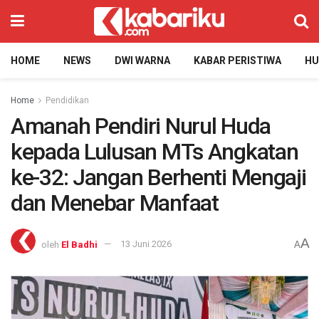
HOME
NEWS
DWI WARNA
KABAR PERISTIWA
H
Home
Pendidikan
Amanah Pendiri Nurul Huda
kepada Lulusan MTs Angkatan
ke-32: Jangan Berhenti Mengaji
dan Menebar Manfaat
A
oleh
El Badhi
13 Juni 2026
A